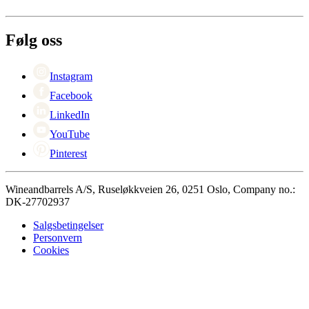
Levering
Om Wineandbarrels
Retur
Medarbeiderne
+47 239 666 26
Karriere
Følg oss
Black Friday
Singles Day
Cyber Monday
Instagram
Facebook
LinkedIn
YouTube
Pinterest
Wineandbarrels A/S, Ruseløkkveien 26, 0251 Oslo, Company no.:
DK-27702937
Salgsbetingelser
Personvern
Cookies