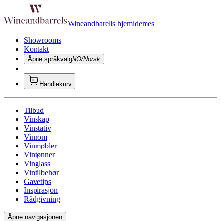
Wineandbarells hjemidemes
Showrooms
Kontakt
Åpne språkvalg
NO/Norsk
Handlekurv
Tilbud
Vinskap
Vinstativ
Vinrom
Vinmøbler
Vintønner
Vinglass
Vintilbehør
Gavetips
Inspirasjon
Rådgivning
Åpne navigasjonen