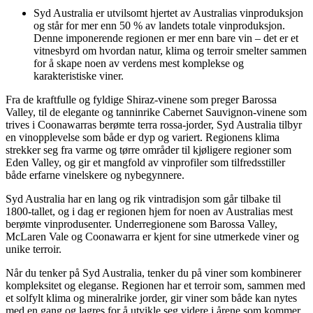
Syd Australia er utvilsomt hjertet av Australias vinproduksjon
og står for mer enn 50 % av landets totale vinproduksjon.
Denne imponerende regionen er mer enn bare vin – det er et
vitnesbyrd om hvordan natur, klima og terroir smelter sammen
for å skape noen av verdens mest komplekse og
karakteristiske viner.
Fra de kraftfulle og fyldige Shiraz-vinene som preger Barossa
Valley, til de elegante og tanninrike Cabernet Sauvignon-vinene som
trives i Coonawarras berømte terra rossa-jorder, Syd Australia tilbyr
en vinopplevelse som både er dyp og variert. Regionens klima
strekker seg fra varme og tørre områder til kjøligere regioner som
Eden Valley, og gir et mangfold av vinprofiler som tilfredsstiller
både erfarne vinelskere og nybegynnere.
Syd Australia har en lang og rik vintradisjon som går tilbake til
1800-tallet, og i dag er regionen hjem for noen av Australias mest
berømte vinprodusenter. Underregionene som Barossa Valley,
McLaren Vale og Coonawarra er kjent for sine utmerkede viner og
unike terroir.
Når du tenker på Syd Australia, tenker du på viner som kombinerer
kompleksitet og eleganse. Regionen har et terroir som, sammen med
et solfylt klima og mineralrike jorder, gir viner som både kan nytes
med en gang og lagres for å utvikle seg videre i årene som kommer.