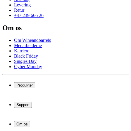
Levering
Retur
+47 239 666 26
Om os
Om Wineandbarrels
Medarbeiderne
Karriere
Black Friday
Singles Day
Cyber Monday
Produkter
Vinskap
Vinstativ
Support
Vinmøbler
Vintønner
Vanlige spørsmål
Vintilbehør
Service
Om os
Betaling