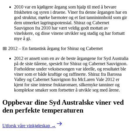
2010 var en kjøligere årgang som hjalp til med å bevare
friskheten og syren i druene. Viner fra denne årgangen har en
god struktur, mørke bærnoter og et fast tannininnhold som gir
dem utmerket lagringspotensial. Shiraz og Cabernet
Sauvignon fra 2010 har vært veldig godt mottatt av
vinelskere, og disse vinene utvikler seg stadig og har fortsatt
mye å gi.
📅 2012 – En fantastisk årgang for Shiraz og Cabernet
2012 er ansett som en av de beste årgangene for Syd Australia
på de siste tiårene, spesielt for Shiraz og Cabernet Sauvignon.
Forholdene under vekstsesongen var ideelle, og resultatet ble
viner som er både kraftige og raffinerte. Shiraz fra Barossa
Valley og Cabernet Sauvignon fra McLaren Vale 2012 er
kjent for sine intense fruktaromaer, silkemyke tanniner og
komplekse smaker som fortsetter å utvikle seg med årene.
Oppbevar dine Syd Australske viner ved
den perfekte temperaturen
Utforsk våre vinkjøleskap →