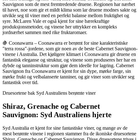
Sauvignon som de mest fremtredende druene. Regionen har nærhet
til havet, noe som gir et mildt klima som lar druene modnes sakte og
utvikle seg til viner med en perfekt balanse mellom fruktighet og
syre. McLaren Vale er også kjent for sine bærekraftige
produksjonsmetoder, og vinene her uttrykker en kompleks
jordnærhet sammen med rike fruktaromaer.
🍇 Coonawarra – Coonawarra er berømt for sine karakteristiske
"terra rossa"-jordene, som gir noen av de beste Cabernet Sauvignon-
vinene i Australia. Det kjøligere klimaet i Coonawarra gir druene en
fantastisk eleganse og struktur, og vinene som produseres her har en
dybde og tanninstruktur som gjør dem ideelle for lagring. Cabernet
Sauvignon fra Coonawarra er kjent for sin dype, mørke farge, sin
mørke frukt og velbalanserte tanniner, og gir viner som utvikler seg
fantastisk over tid.
Druesortene bak Syd Australiens berømte viner
Shiraz, Grenache og Cabernet
Sauvignon: Syd Australiens hjerte
Syd Australia er kjent for sine fantastiske viner, og mange av de
mest berømte vinene i regionen stammer fra de ikoniske druesortene
Shiraz, Grenache og Cabernet Sauvignon. Disse druesortene trives i