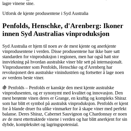
lagre vinene sine.
Utforsk de kjente produsentene i Syd Australia
Penfolds, Henschke, d'Arenberg: Ikoner
innen Syd Australias vinproduksjon
Syd Australia er hjem til noen av de mest kjente og anerkjente
vinprodusentene i verden. Disse produsentene har ikke bare satt
standarden for vinproduksjon i regionen, men har også hatt stor
innvirkning på hvordan australske viner blir sett på internasjonalt.
Vinprodusenter som Penfolds, Henschke og d'Arenberg har
revolusjonert den australske vinindustrien og fortsetter å lage noen
av verdens beste viner.
🍇 Penfolds – Penfolds er kanskje den mest kjente australske
vinprodusenten, og er synonymt med kvalitet og innovasjon. Den
mest berømte vinen deres er Grange, en kraftig og kompleks Shiraz
som har blitt et symbol på australsk vinproduksjon. Penfolds er kjent
for å blande druer fra ulike vinmarker for å skape viner med perfekt
balanse. Deres Shiraz, Cabernet Sauvignon og Chardonnay er noen
av de mest ettertraktede vinene i verden og har blitt anerkjent for sin
dybde, kompleksitet og lagringspotensial.