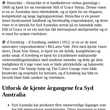
🍇 Henschke – Henschke er et familiedrevet vinhus grunnlagt i
1868 og kjent for sin enestående Hill of Grace Shiraz. Denne vinen
er en av Australias mest ettertraktede, og er kjent for sin eleganse,
kompleksitet og lange lagringspotensial. Henschke er en pioner
innen biodynamisk landbruk og bærekraftig vinproduksjon, og deres
viner er et uttrykk for Syd Australias terroir på en fantastisk måte.
Hill of Grace er en vin som har fått internasjonal anerkjennelse og er
et must for seriøse vinelskere.
🍇 d'Arenberg – d'Arenberg, etablert i 1912, er en av de mest
innovative vinprodusentene i McLaren Vale. Den mest kjente vinen
deres, Dead Arm Shiraz, er kjent for sin dybde, kompleksitet og
unike smak. d'Arenberg er kjent for å kombinere tradisjonelle
vinfremstillingsteknikker med moderne metoder, og dette gir dem
muligheten til å lage viner som er både uttrykksfulle og balanserte.
Viner som The Stump Jump og The Galvo Garage viser både
kreativitet og respekten for terroiret, og d'Arenberg har blitt en
favoritt blant både samlere og vinelskere.
Utforsk de kjente årgangene fra Syd
Australia
Syd Australia har produsert flere minneverdige årganger som
har fått internasjonal anerkjennelse. Disse årgangene er kjent