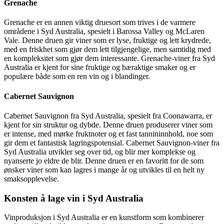
Grenache
Grenache er en annen viktig druesort som trives i de varmere
områdene i Syd Australia, spesielt i Barossa Valley og McLaren
Vale. Denne druen gir viner som er lyse, fruktige og lett krydrede,
med en friskhet som gjør dem lett tilgjengelige, men samtidig med
en kompleksitet som gjør dem interessante. Grenache-viner fra Syd
Australia er kjent for sine fruktige og bæraktige smaker og er
populære både som en ren vin og i blandinger.
Cabernet Sauvignon
Cabernet Sauvignon fra Syd Australia, spesielt fra Coonawarra, er
kjent for sin struktur og dybde. Denne druen produserer viner som
er intense, med mørke fruktnoter og et fast tannininnhold, noe som
gir dem et fantastisk lagringspotensial. Cabernet Sauvignon-viner fra
Syd Australia utvikler seg over tid, og blir mer komplekse og
nyanserte jo eldre de blir. Denne druen er en favoritt for de som
ønsker viner som kan lagres i mange år og utvikles til en helt ny
smaksopplevelse.
Konsten å lage vin i Syd Australia
Vinproduksjon i Syd Australia er en kunstform som kombinerer