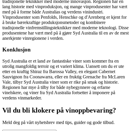
tradisjonelle teknikker med moderne innovasjon. Regionen har en
lang historie med vinproduksjon, og mange vinprodusenter har vært
med på å forme både Australias og verdens vinindustri.
Vinprodusenter som Penfolds, Henschke og d'Arenberg er kjent for
å bruke bærekraftige produksjonsmetoder og kombinere
tradisjonelle vinfremstillingsteknikker med moderne teknologi. Disse
produsentene har vært med på å gjøre Syd Australia til en av de mest
anerkjente vinregionene i verden.
Konklusjon
Syd Australia er et land av fantastiske viner som kommer fra en
utrolig mangfoldig terroir og et variert klima. Uansett om du er ute
etter en kraftig Shiraz fra Barossa Valley, en elegant Cabernet
Sauvignon fra Coonawarra, eller en fruktig Grenache fra McLaren
Vale, tilbyr Syd Australia viner som er rike på smak og historie.
Regionen har mye å tilby for både nybegynnere og erfarne
vinelskere, og viner fra Syd Australia fortsetter å imponere på
verdens vinmarkeder.
Vil du bli klokere på vinoppbevaring?
Meld deg på vårt nyhetsbrev med tips, guider og gode tilbud.