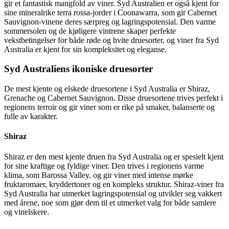
gir et fantastisk mangfold av viner. Syd Australien er også kjent for
sine mineralrike terra rossa-jorder i Coonawarra, som gir Cabernet
Sauvignon-vinene deres særpreg og lagringspotensial. Den varme
sommersolen og de kjøligere vintrene skaper perfekte
vekstbetingelser for både røde og hvite druesorter, og viner fra Syd
Australia er kjent for sin kompleksitet og eleganse.
Syd Australiens ikoniske druesorter
De mest kjente og elskede druesortene i Syd Australia er Shiraz,
Grenache og Cabernet Sauvignon. Disse druesortene trives perfekt i
regionens terroir og gir viner som er rike på smaker, balanserte og
fulle av karakter.
Shiraz
Shiraz er den mest kjente druen fra Syd Australia og er spesielt kjent
for sine kraftige og fyldige viner. Den trives i regionens varme
klima, som Barossa Valley, og gir viner med intense mørke
fruktaromaer, kryddertoner og en kompleks struktur. Shiraz-viner fra
Syd Australia har utmerket lagringspotensial og utvikler seg vakkert
med årene, noe som gjør dem til et utmerket valg for både samlere
og vinelskere.