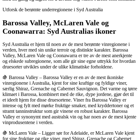
Utforsk de berømte underregionene i Syd Australia
Barossa Valley, McLaren Vale og
Coonawarra: Syd Australias ikoner
Syd Australia er hjem til noen av de mest berømte vinregionene i
verden, hver med sin unike terroir og distinkte karakter. Barossa
Valley, McLaren Vale og Coonawarra er tre av de mest anerkjente
og elskede subregionene, som alle gir sine egne uttrykk for hvordan
druesorter utvikles under de ulike klimatiske forholdene.
🍇 Barossa Valley – Barossa Valley er en av de mest ikoniske
vinregionene i Australia, kjent for sine kraftige og fyldige viner,
særlig Shiraz, Grenache og Cabernet Sauvignon. Det varme og tørre
klimaet i Barossa, kombinert med de rike, dype jordene, gjør det til
et ideelt hjem for disse druesortene. Viner fra Barossa Valley er
intense og fylt med mørke fruktige smaker, med kryddertoner og et
stramt tanninstruktur som gir vinene en robust karakter. Barossa
Valley er synonymt med australsk vin og har noen av de mest kjente
vinprodusentene i verden.
🍇 McLaren Vale – Ligger sør for Adelaide, er McLaren Vale kjent
for sine fruktige og rike viner, med Shiraz, Grenache og Cabernet