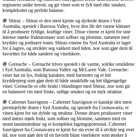
regionens unike terroir, og gir viner som er fylt med rike smaker,
kompleksitet og perfekt balanse.
🍇 Shiraz – Shiraz er den mest kjente og dyrkede druen i Syd
Australia, spesielt i Barossa Valley, hvor den får det varme klimaet
til å produsere fyldige, kraftige viner. Disse vinene er kjent for sine
intense mørke fruktaromaer som solbær og plomme, sammen med
krydder og jordnære toner. Shiraz-vinene fra Syd Australia er laget
for å lagres, og utvikler seg vakkert med tiden, noe som gjør dem til
favoritter for både samlere og vinelskere.
🍇 Grenache – Grenache trives spesielt i de varme, solrike områdene
i Syd Australia, som Barossa Valley og McLaren Vale. Grenache-
viner har en lys, fruktig karakter, med bærnoter og et lett
krydderpreg som gjør dem til både smakfulle og lett tilgjengelige
viner. Grenache er ofte brukt i blandinger med Shiraz, noe som gir
en balansert vin med friske, saftige smaker og en myk struktur.
🍇 Cabernet Sauvignon – Cabernet Sauvignon er kanskje den mest
prestisjefylte druen i Syd Australia, og spesielt fra Coonawarra, er
vinen kjent for sin dybde og struktur. Denne druen produserer viner
med intens mørk frukt, som solbær og blomme, sammen med en
stram tanninstruktur og et komplekst lagringspotensial. Cabernet
Sauvignon fra Coonawarra er kjent for sin evne til å utvikle seg over
tid, noe som gjør den til en favoritt blant vinelskere som ønsker å