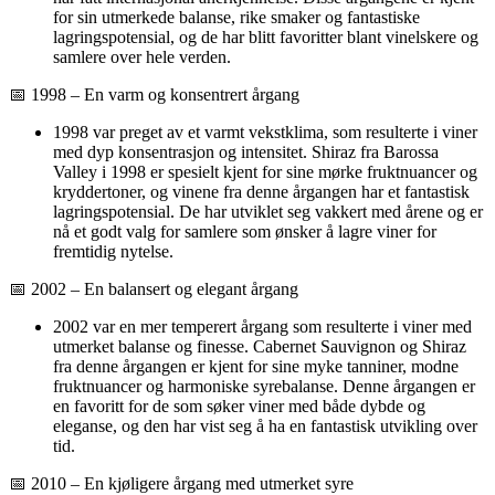
for sin utmerkede balanse, rike smaker og fantastiske
lagringspotensial, og de har blitt favoritter blant vinelskere og
samlere over hele verden.
📅 1998 – En varm og konsentrert årgang
1998 var preget av et varmt vekstklima, som resulterte i viner
med dyp konsentrasjon og intensitet. Shiraz fra Barossa
Valley i 1998 er spesielt kjent for sine mørke fruktnuancer og
kryddertoner, og vinene fra denne årgangen har et fantastisk
lagringspotensial. De har utviklet seg vakkert med årene og er
nå et godt valg for samlere som ønsker å lagre viner for
fremtidig nytelse.
📅 2002 – En balansert og elegant årgang
2002 var en mer temperert årgang som resulterte i viner med
utmerket balanse og finesse. Cabernet Sauvignon og Shiraz
fra denne årgangen er kjent for sine myke tanniner, modne
fruktnuancer og harmoniske syrebalanse. Denne årgangen er
en favoritt for de som søker viner med både dybde og
eleganse, og den har vist seg å ha en fantastisk utvikling over
tid.
📅 2010 – En kjøligere årgang med utmerket syre