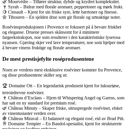
🌿 Mourvèdre – Tilfører struktur, dybde og krydret kompleksitet.
🍷 Syrah – Bidrar med florale aromaer, peppertoner og mørk frukt.
🍋 Cinsault – Kjent for sin friske syre, lette bærtoner og finesse.
🌼 Tibouren – En sjelden drue som gir florale og urteaktige noter.
Rosévinsproduksjonen i Provence er fokusert på å bevare friskhet
og eleganse. Druene presses skånsomt for å minimere
fargeekstraksjon, noe som resulterer i den karakteristiske lyserosa
nyansen. Gjæring skjer ved lave temperaturer, noe som hjelper med
å bevare vinens fruktige og florale aromaer.
De mest prestisjefylte roséprodusentene
Noen av verdens mest eksklusive roséviner kommer fra Provence,
og disse produsentene skiller seg ut:
🏆 Domaine Ott – En legendarisk produsent kjent for luksuriøse,
terroirdrevne roséviner.
🍷 Château d’Esclans – Hjem til Whispering Angel og Garrus, som
har satt en ny standard for premium rosé.
🌿 Château Minuty – Skaper friske, sitruspregede roséviner, elsket
av vinentusiaster verden over.
🍇 Château Miraval – Et balansert og elegant rosé, eid av Brad Pitt.
🥂 Domaine Tempier – En Bandol-spesialist, kjent for strukturerte
roséviner og kraftige rødviner.