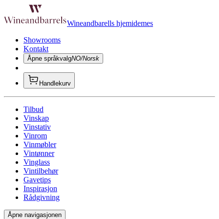
Wineandbarells hjemidemes
Showrooms
Kontakt
Åpne språkvalg
NO/Norsk
Handlekurv
Tilbud
Vinskap
Vinstativ
Vinrom
Vinmøbler
Vintønner
Vinglass
Vintilbehør
Gavetips
Inspirasjon
Rådgivning
Åpne navigasjonen