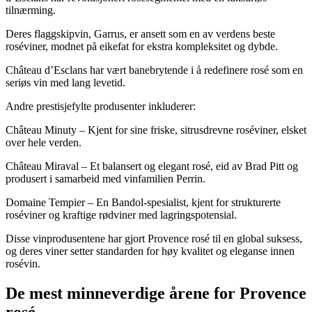
tilnærming.
Deres flaggskipvin, Garrus, er ansett som en av verdens beste
roséviner, modnet på eikefat for ekstra kompleksitet og dybde.
Château d’Esclans har vært banebrytende i å redefinere rosé som en
seriøs vin med lang levetid.
Andre prestisjefylte produsenter inkluderer:
Château Minuty – Kjent for sine friske, sitrusdrevne roséviner, elsket
over hele verden.
Château Miraval – Et balansert og elegant rosé, eid av Brad Pitt og
produsert i samarbeid med vinfamilien Perrin.
Domaine Tempier – En Bandol-spesialist, kjent for strukturerte
roséviner og kraftige rødviner med lagringspotensial.
Disse vinprodusentene har gjort Provence rosé til en global suksess,
og deres viner setter standarden for høy kvalitet og eleganse innen
rosévin.
De mest minneverdige årene for Provence
rosé