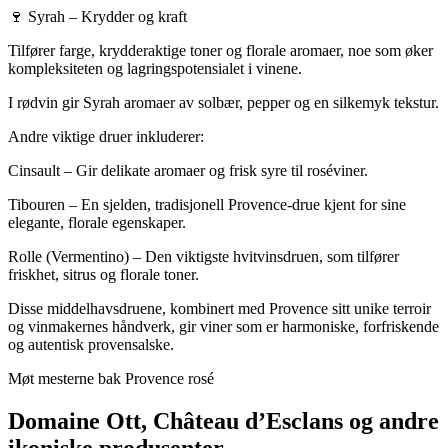
🍷 Syrah – Krydder og kraft
Tilfører farge, krydderaktige toner og florale aromaer, noe som øker
kompleksiteten og lagringspotensialet i vinene.
I rødvin gir Syrah aromaer av solbær, pepper og en silkemyk tekstur.
Andre viktige druer inkluderer:
Cinsault – Gir delikate aromaer og frisk syre til roséviner.
Tibouren – En sjelden, tradisjonell Provence-drue kjent for sine
elegante, florale egenskaper.
Rolle (Vermentino) – Den viktigste hvitvinsdruen, som tilfører
friskhet, sitrus og florale toner.
Disse middelhavsdruene, kombinert med Provence sitt unike terroir
og vinmakernes håndverk, gir viner som er harmoniske, forfriskende
og autentisk provensalske.
Møt mesterne bak Provence rosé
Domaine Ott, Château d’Esclans og andre