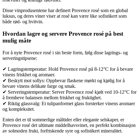
Disse vinprodusentene har definert Provence rosé som en global
luksus, og deres viner viser at rosé kan være like sofistikert som
både rød- og hvitvin.
Hvordan lagre og servere Provence rosé på best
mulig måte
For å nyte Provence rosé i sin beste form, følg disse lagrings- og
serveringstipsene:
✔ Lagringstemperatur: Hold Provence rosé på 8-12°C for å bevare
vinens friskhet og aromaer.
✔ Beskytt mot sollys: Oppbevar flaskene mørkt og kjølig for å
bevare vinens delikate farge og smak.
✔ Serveringstemperatur: Server Provence rosé kjølt ved 10-12°C for
å fremheve balansen mellom friskhet og fruktighet.
✔ Riktig glassvalg: Et tulipanformet glass forsterker vinens aromaer
og kompleksitet.
Enten det er til sommerlige måltider eller elegante selskaper, er
Provence rosé det ultimate middelhavsvinet, en perfekt kombinasjon
av solmoden frukt, forfriskende syre og sofistikert mineralitet.