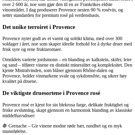
over 2 600 år, noe som gjør den til en av Frankrikes eldste
vinområder. I dag produserer Provence nesten 90 % rosévin, og
setter standarden for premium rosé på verdensbasis.
Det unike terroiret i Provence
Provence nyter godt av et varmt og solrikt klima, med over 300
soldager i året, noe som skaper ideelle forhold for å dyrke druer med
frisk syre og rene fruktaromaer.
Områdets varierte jordsmonn – en blanding av kalkstein, skifer, leire
og sand – tilfører vinene en distinkt mineralitet og kompleksitet. Den
kjente Mistralvinden, som blåser gjennom Rhône-dalen og
Provence, holder vinmarkene svale og sykdomsfrie, og sikrer høy
kvalitet på druene.
De viktigste druesortene i Provence rosé
Provence rosé er kjent for sin blekrosa farge, delikate fruktighet og
friske avslutning, skapt gjennom en harmonisk blanding av klassiske
middelhavsdruer:
🍇 Grenache – Gir vinene modne røde bær, rundhet og en myk
munnfølelse.