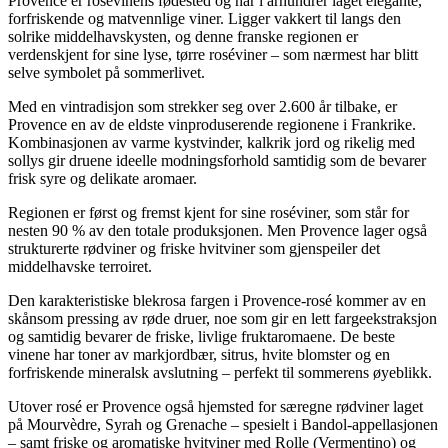
Provence er rosévinens fødested og har i århundrer laget elegante,
forfriskende og matvennlige viner. Ligger vakkert til langs den
solrike middelhavskysten, og denne franske regionen er
verdenskjent for sine lyse, tørre roséviner – som nærmest har blitt
selve symbolet på sommerlivet.
Med en vintradisjon som strekker seg over 2.600 år tilbake, er
Provence en av de eldste vinproduserende regionene i Frankrike.
Kombinasjonen av varme kystvinder, kalkrik jord og rikelig med
sollys gir druene ideelle modningsforhold samtidig som de bevarer
frisk syre og delikate aromaer.
Regionen er først og fremst kjent for sine roséviner, som står for
nesten 90 % av den totale produksjonen. Men Provence lager også
strukturerte rødviner og friske hvitviner som gjenspeiler det
middelhavske terroiret.
Den karakteristiske blekrosa fargen i Provence-rosé kommer av en
skånsom pressing av røde druer, noe som gir en lett fargeekstraksjon
og samtidig bevarer de friske, livlige fruktaromaene. De beste
vinene har toner av markjordbær, sitrus, hvite blomster og en
forfriskende mineralsk avslutning – perfekt til sommerens øyeblikk.
Utover rosé er Provence også hjemsted for særegne rødviner laget
på Mourvèdre, Syrah og Grenache – spesielt i Bandol-appellasjonen
– samt friske og aromatiske hvitviner med Rolle (Vermentino) og