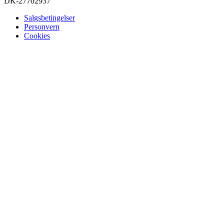
DK-27702937
Salgsbetingelser
Personvern
Cookies