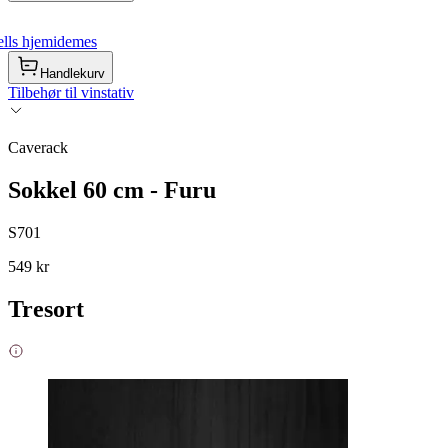
lls hjemidemes
Handlekurv
Tilbehør til vinstativ
Caverack
Sokkel 60 cm - Furu
S701
549 kr
Tresort