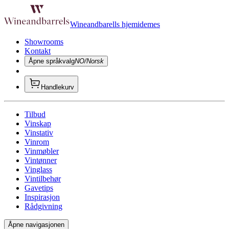
Wineandbarells hjemidemes
Showrooms
Kontakt
Åpne språkvalg
NO/Norsk
Handlekurv
Tilbud
Vinskap
Vinstativ
Vinrom
Vinmøbler
Vintønner
Vinglass
Vintilbehør
Gavetips
Inspirasjon
Rådgivning
Åpne navigasjonen