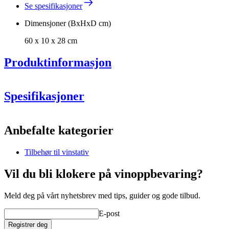
Se spesifikasjoner
Dimensjoner (BxHxD cm)
60 x 10 x 28 cm
Produktinformasjon
Spesifikasjoner
Mål (BxDxH):
Materiale: F
Informasjon
Anbefalte kategorier
Produktnummer
S701
Tilbehør til vinstativ
Generell
Levering
Umontert
Vil du bli klokere på vinoppbevaring?
Plassering
Gulv
Produsent
Caverack
Meld deg på vårt nyhetsbrev med tips, guider og gode tilbud.
Finish
Furu
Lag din egen innredning med disse modulene i vårt online verktøy.
Modulær
true
E-post
Dimensjoner (BxHxD cm)
Registrer deg