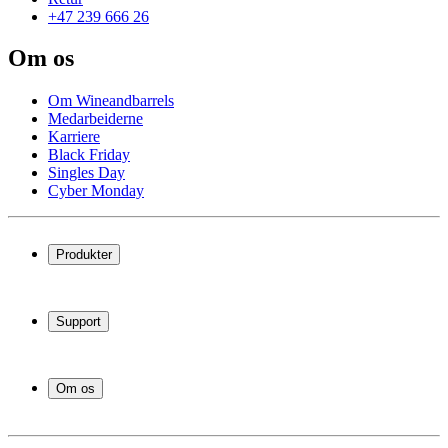
+47 239 666 26
Om os
Om Wineandbarrels
Medarbeiderne
Karriere
Black Friday
Singles Day
Cyber Monday
Produkter
Vinskap
Vinstativ
Support
Vinmøbler
Vintønner
Vanlige spørsmål
Vintilbehør
Service
Om os
Betaling
Levering
Om Wineandbarrels
Retur
Medarbeiderne