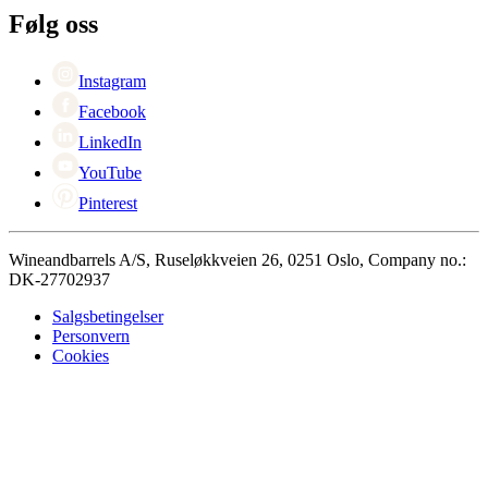
+47 239 666 26
Karriere
Følg oss
Black Friday
Singles Day
Cyber Monday
Instagram
Facebook
LinkedIn
YouTube
Pinterest
Wineandbarrels A/S, Ruseløkkveien 26, 0251 Oslo, Company no.:
DK-27702937
Salgsbetingelser
Personvern
Cookies