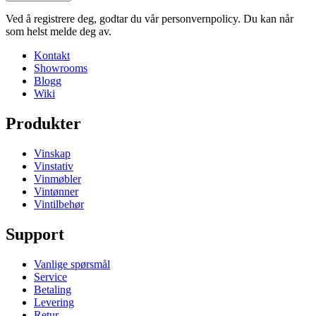
Høyde (cm)
10
Ved å registrere deg, godtar du vår personvernpolicy. Du kan når
Bredde (cm)
60
som helst melde deg av.
Dybde (cm)
28
Kontakt
Vekt (kg)
4.9
Showrooms
Blogg
Wiki
Produkter
Vinskap
Vinstativ
Vinmøbler
Vintønner
Vintilbehør
Support
Vanlige spørsmål
Service
Betaling
Levering
Retur