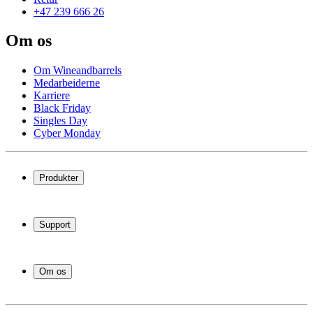
+47 239 666 26
Om os
Om Wineandbarrels
Medarbeiderne
Karriere
Black Friday
Singles Day
Cyber Monday
Produkter
Vinskap
Vinstativ
Support
Vinmøbler
Vintønner
Vanlige spørsmål
Vintilbehør
Service
Om os
Betaling
Levering
Om Wineandbarrels
Retur
Medarbeiderne