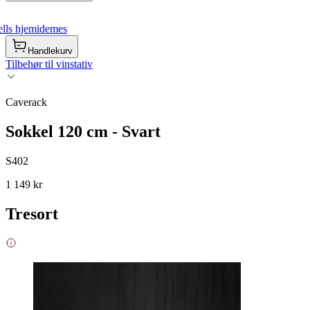
lls hjemidemes
Handlekurv
Tilbehør til vinstativ
Caverack
Sokkel 120 cm - Svart
S402
1 149 kr
Tresort