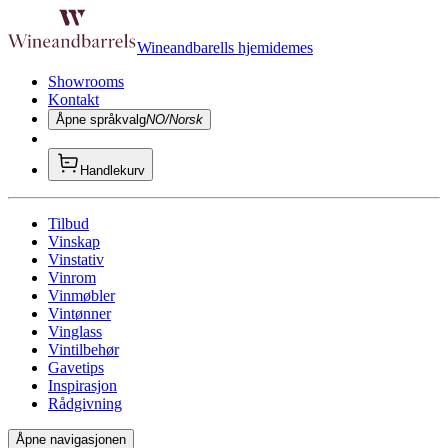
Wineandbarells hjemidemes
Showrooms
Kontakt
Åpne språkvalg
NO/Norsk
Handlekurv
Tilbud
Vinskap
Vinstativ
Vinrom
Vinmøbler
Vintønner
Vinglass
Vintilbehør
Gavetips
Inspirasjon
Rådgivning
Åpne navigasjonen