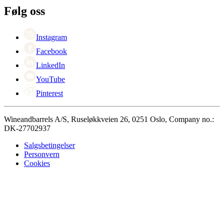
+47 239 666 26
Karriere
Følg oss
Black Friday
Singles Day
Cyber Monday
Instagram
Facebook
LinkedIn
YouTube
Pinterest
Wineandbarrels A/S, Ruseløkkveien 26, 0251 Oslo, Company no.:
DK-27702937
Salgsbetingelser
Personvern
Cookies