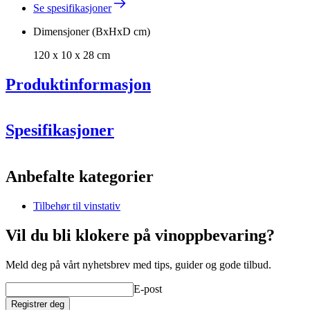
Se spesifikasjoner
Dimensjoner (BxHxD cm)
120 x 10 x 28 cm
Produktinformasjon
Ny modell med forbedret svartbeiset finish. Kontakt oss hvis du
ønsker å bestille den gamle modellen som matcher dine tidligere
Spesifikasjoner
modeller.
Informasjon
Anbefalte kategorier
Produktnummer
S402
Mål (BxDxH):
Materiale:
Tilbehør til vinstativ
Generell
Plassering
Gulv
Vil du bli klokere på vinoppbevaring?
Produsent
Caverack
Finish
Svart
Meld deg på vårt nyhetsbrev med tips, guider og gode tilbud.
Modulær
true
Levering
Umontert
E-post
Dimensjoner (BxHxD cm)
Registrer deg