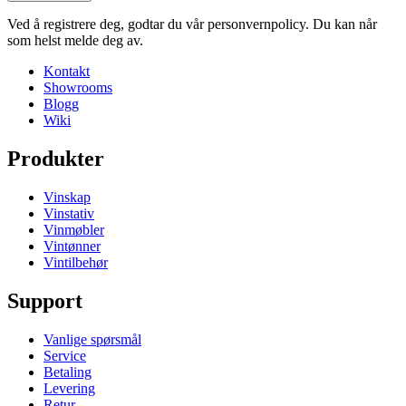
Lag din egen innredning med disse modulene i vårt online verktøy.
Høyde (cm)
10
Ved å registrere deg, godtar du vår personvernpolicy. Du kan når
Bredde (cm)
120
som helst melde deg av.
Dybde (cm)
28
Kontakt
Vekt (kg)
4.9
Showrooms
Blogg
Wiki
Produkter
Vinskap
Vinstativ
Vinmøbler
Vintønner
Vintilbehør
Support
Vanlige spørsmål
Service
Betaling
Levering
Retur