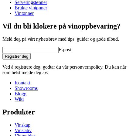
Vekt (kg)
0.06
Serveringstønner
Høyde (cm)
3.1
Brukte vintønner
Bredde (cm)
2.2
Vintønner
Dybde (cm)
2.8
Vil du bli klokere på vinoppbevaring?
Meld deg på vårt nyhetsbrev med tips, guider og gode tilbud.
E-post
Registrer deg
Ved å registrere deg, godtar du vår personvernpolicy. Du kan når
som helst melde deg av.
Kontakt
Showrooms
Blogg
Wiki
Produkter
Vinskap
Vinstativ
Vinmøbler