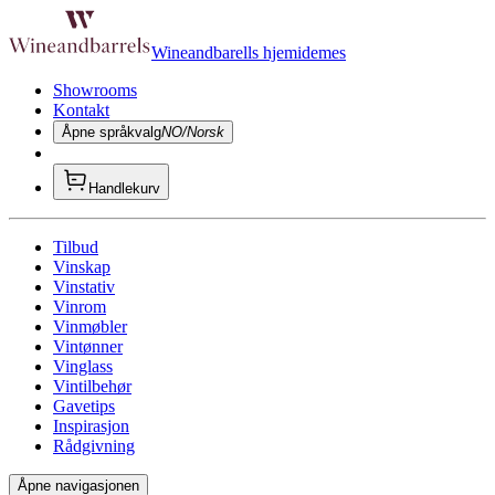
Wineandbarells hjemidemes
Showrooms
Kontakt
Åpne språkvalg
NO/Norsk
Handlekurv
Tilbud
Vinskap
Vinstativ
Vinrom
Vinmøbler
Vintønner
Vinglass
Vintilbehør
Gavetips
Inspirasjon
Rådgivning
Åpne navigasjonen