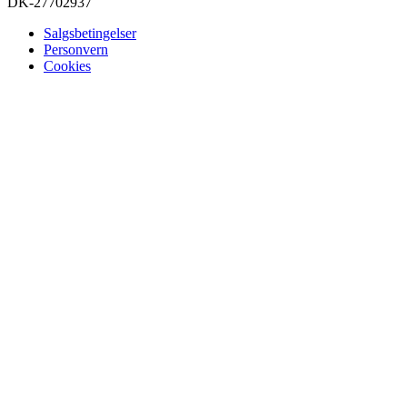
DK-27702937
Salgsbetingelser
Personvern
Cookies