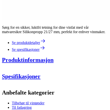
Sørg for en sikker, luktfri tetning for dine vinfat med vår
matvaresikre Silikonpropp 21/27 mm, perfekt for enhver vinmaker.
Se produktdetaljer
Se spesifikasjoner
Produktinformasjon
Spesifikasjoner
Informasjon
Anbefalte kategorier
Produktnummer
BRSI25
Tilbehør til vintønder
Dimensjoner (BxHxD cm)
Til fatlagring