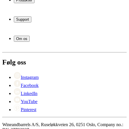
Produkter
Vinskap
Vinstativ
Support
Vinmøbler
Vintønner
Vanlige spørsmål
Vintilbehør
Service
Om os
Betaling
Levering
Om Wineandbarrels
Retur
Medarbeiderne
+47 239 666 26
Karriere
Følg oss
Black Friday
Singles Day
Cyber Monday
Instagram
Facebook
LinkedIn
YouTube
Pinterest
Wineandbarrels A/S, Ruseløkkveien 26, 0251 Oslo, Company no.: