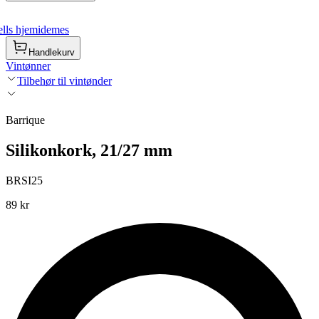
lls hjemidemes
Handlekurv
Vintønner
Tilbehør til vintønder
Barrique
Silikonkork, 21/27 mm
BRSI25
89 kr