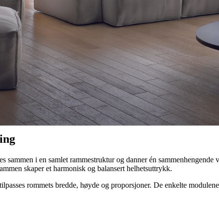
settes sammen i en samlet ramme og skaper en skreddersydd vinintegrasjo
nger. Resultatet er en helhetlig løsning for vinoppbevaring som kan voks
ing
ttes sammen i en samlet rammestruktur og danner én sammenhengende vin
 sammen skaper et harmonisk og balansert helhetsuttrykk.
l tilpasses rommets bredde, høyde og proporsjoner. De enkelte modulene 