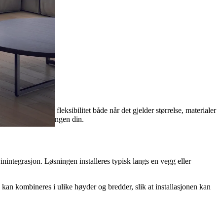
n. Serien gir fleksibilitet både når det gjelder størrelse, materialer
e i takt med samlingen din.
integrasjon. Løsningen installeres typisk langs en vegg eller
kan kombineres i ulike høyder og bredder, slik at installasjonen kan