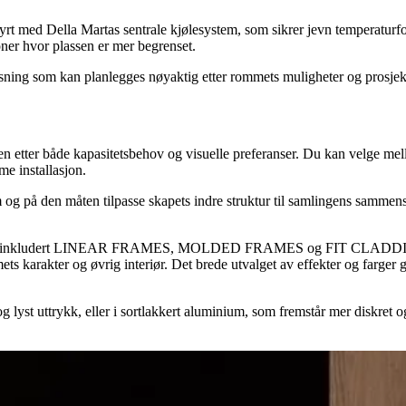
tyrt med Della Martas sentrale kjølesystem, som sikrer jevn temperaturf
joner hvor plassen er mer begrenset.
øsning som kan planlegges nøyaktig etter rommets muligheter og prosjek
etter både kapasitetsbehov og visuelle preferanser. Du kan velge mellom h
e installasjon.
m og på den måten tilpasse skapets indre struktur til samlingens sammen
ger, inkludert LINEAR FRAMES, MOLDED FRAMES og FIT CLADDING. Di
ommets karakter og øvrig interiør. Det brede utvalget av effekter og farg
lyst uttrykk, eller i sortlakkert aluminium, som fremstår mer diskret og 