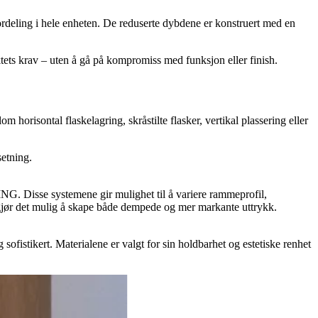
ordeling i hele enheten. De reduserte dybdene er konstruert med en
tets krav – uten å gå på kompromiss med funksjon eller finish.
orisontal flaskelagring, skråstilte flasker, vertikal plassering eller
setning.
sse systemene gir mulighet til å variere rammeprofil,
er gjør det mulig å skape både dempede og mer markante uttrykk.
sofistikert. Materialene er valgt for sin holdbarhet og estetiske renhet