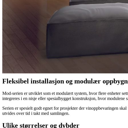
Mod
Mod-serien er Della Martas modulære designkonsept, hvor flere enheter 
og finish – fra større, markante komposisjoner til mer kompakte løsni
Fleksibel installasjon og modulær oppbygn
Mod-serien er utviklet som et modulært system, hvor flere enheter se
integreres i en nisje eller spesialbygget konstruksjon, hvor modulene
Serien er spesielt godt egnet for prosjekter der vinoppbevaringen ska
utvides over tid i takt med samlingen.
Ulike størrelser og dybder