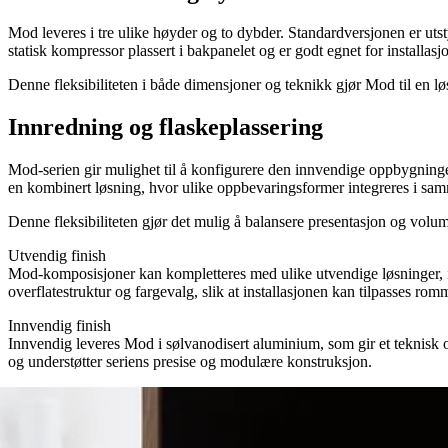
Mod leveres i tre ulike høyder og to dybder. Standardversjonen er uts
statisk kompressor plassert i bakpanelet og er godt egnet for installas
Denne fleksibiliteten i både dimensjoner og teknikk gjør Mod til en l
Innredning og flaskeplassering
Mod-serien gir mulighet til å konfigurere den innvendige oppbygningen 
en kombinert løsning, hvor ulike oppbevaringsformer integreres i samm
Denne fleksibiliteten gjør det mulig å balansere presentasjon og volu
Utvendig finish
Mod-komposisjoner kan kompletteres med ulike utvendige løsnin
overflatestruktur og fargevalg, slik at installasjonen kan tilpasses r
Innvendig finish
Innvendig leveres Mod i sølvanodisert aluminium, som gir et teknisk og 
og understøtter seriens presise og modulære konstruksjon.