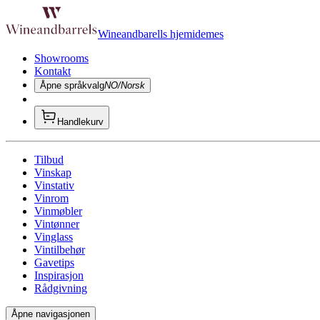
Wineandbarells hjemidemes
Showrooms
Kontakt
Åpne språkvalg
NO/Norsk
Handlekurv
Tilbud
Vinskap
Vinstativ
Vinrom
Vinmøbler
Vintønner
Vinglass
Vintilbehør
Gavetips
Inspirasjon
Rådgivning
Åpne navigasjonen